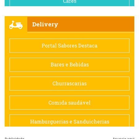
Cafés
Churrascarias
Delivery
Comida saudável
Portal Sabores Destaca
Contemporânea
Bares e Bebidas
Doceria
Churrascarias
Espanhola
Comida saudável
Francesa
Hamburguerias e Sanduicherias
Hamburguerias e Sanduicherias
Publicidade
Anuncie aqui