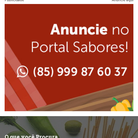
Japonesa e Oriental
Internacional
Lanchonetes
Japonesa e Oriental
Massas
Lanchonetes
Padarias e Confeitarias
Massas
Peixes e Frutos do Mar
Padarias e Confeitarias
Pizzarias
Peixes e Frutos do Mar
Portuguesa
Pizzarias
Sobremesas e sorvetes
O que você Procura