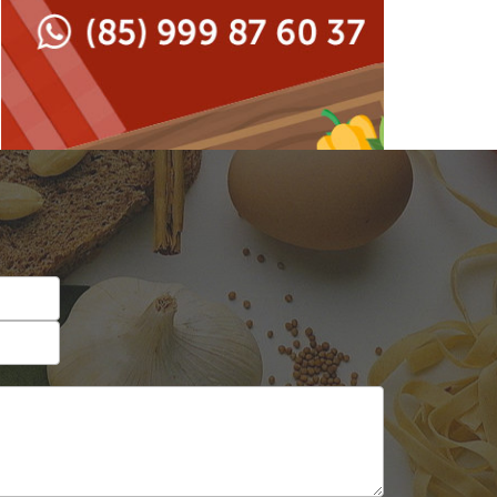
Japonesa e Oriental
Francesa
Lanchonetes
Hamburguerias e
Sanduicherias
Massas
Internacional
Padarias e Confeitarias
Japonesa e Oriental
Peixes e Frutos do Mar
Lanchonetes
Pizzarias