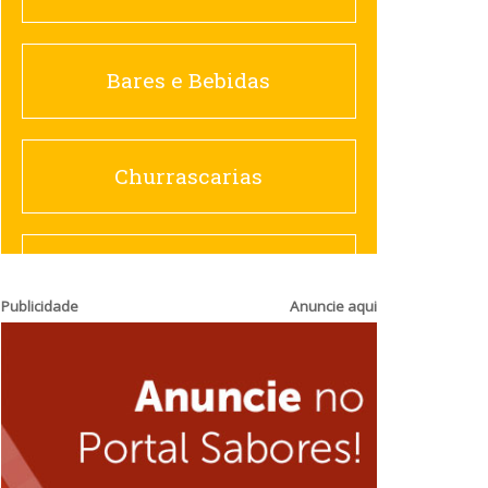
Churrascarias
Bares e Bebidas
Comida saudável
Churrascarias
Contemporânea
Comida saudável
Publicidade
Anuncie aqui
Doceria
Hamburguerias e
Sanduicherias
Espanhola