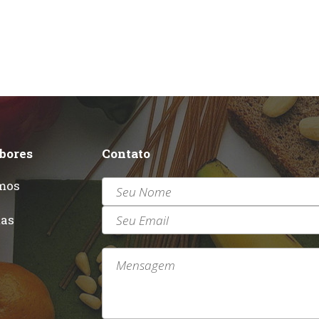
abores
Contato
mos
r
tas