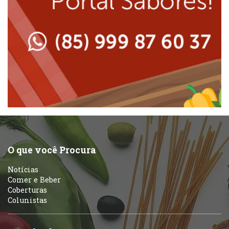
Lanchonetes
Padarias e Confeitarias
Massas
Peixes e Frutos do Mar
Padarias e Confeitarias
Pizzarias
Peixes e Frutos do Mar
Portuguesa
Pizzarias
Sobremesas e sorvetes
O que você Procura
Portuguesa
Notícias
Variados
Comer e Beber
Coberturas
Self-service
Colunistas
Sobremesas e sorvetes