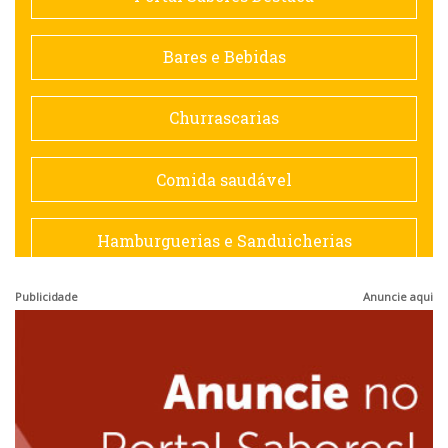
Contemporânea
Bares e Bebidas
Doceria
Churrascarias
Espanhola
Comida saudável
Francesa
Hamburguerias e Sanduicherias
Hamburguerias e Sanduicherias
Publicidade
Anuncie aqui
Japonesa e Oriental
Internacional
Lanchonetes
Japonesa e Oriental
Massas