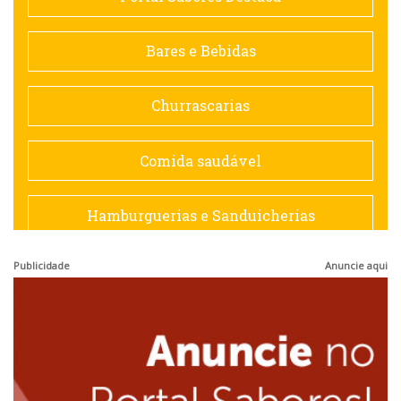
Contemporânea
Bares e Bebidas
Doceria
Churrascarias
Espanhola
Comida saudável
Francesa
Hamburguerias e Sanduicherias
Hamburguerias e Sanduicherias
Publicidade
Anuncie aqui
Japonesa e Oriental
Internacional
Lanchonetes
Japonesa e Oriental
Massas