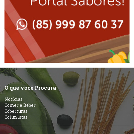
Lanchonetes
Padarias e Confeitarias
Massas
Peixes e Frutos do Mar
Padarias e Confeitarias
Pizzarias
Peixes e Frutos do Mar
Portuguesa
Pizzarias
Sobremesas e sorvetes
O que você Procura
Portuguesa
Notícias
Variados
Comer e Beber
Coberturas
Self-service
Colunistas
Sobremesas e sorvetes