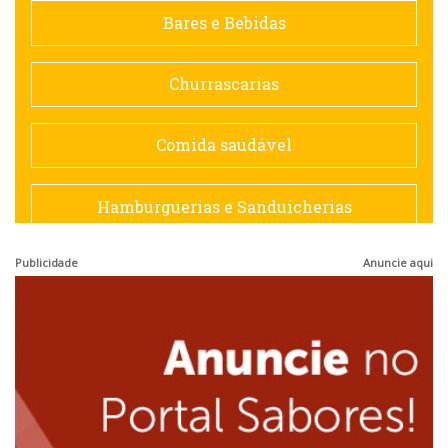
Contemporânea
Bares e Bebidas
Doceria
Churrascarias
Espanhola
Comida saudável
Francesa
Hamburguerias e Sanduicherias
Hamburguerias e Sanduicherias
Publicidade
Anuncie aqui
Japonesa e Oriental
Internacional
Lanchonetes
Japonesa e Oriental
Massas
Lanchonetes