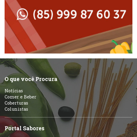
Padarias e Confeitarias
Massas
Peixes e Frutos do Mar
Padarias e Confeitarias
Pizzarias
Peixes e Frutos do Mar
Portuguesa
Pizzarias
Sobremesas e sorvetes
O que você Procura
Portuguesa
Notícias
Variados
Comer e Beber
Coberturas
Self-service
Colunistas
Sobremesas e sorvetes
Portal Sabores