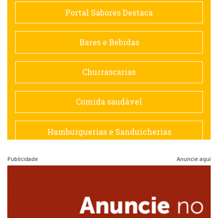
Comida saudável
Portal Sabores Destaca
Contemporânea
Bares e Bebidas
Doceria
Churrascarias
Espanhola
Comida saudável
Francesa
Hamburguerias e Sanduicherias
Hamburguerias e Sanduicherias
Publicidade
Anuncie aqui
Japonesa e Oriental
Internacional
Lanchonetes
Japonesa e Oriental