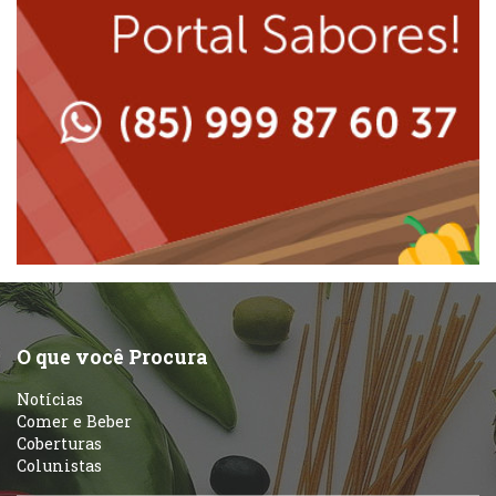
Massas
Lanchonetes
Padarias e Confeitarias
Massas
Peixes e Frutos do Mar
Padarias e Confeitarias
Pizzarias
Peixes e Frutos do Mar
Portuguesa
Pizzarias
Sobremesas e sorvetes
O que você Procura
Portuguesa
Notícias
Variados
Comer e Beber
Coberturas
Self-service
Colunistas