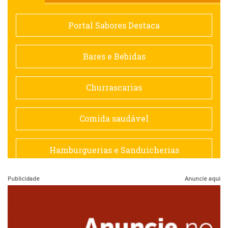
Comida saudável
Portal Sabores Destaca
Contemporânea
Bares e Bebidas
Doceria
Churrascarias
Espanhola
Comida saudável
Francesa
Hamburguerias e Sanduicherias
Hamburguerias e Sanduicherias
Publicidade
Anuncie aqui
Japonesa e Oriental
Internacional
Lanchonetes