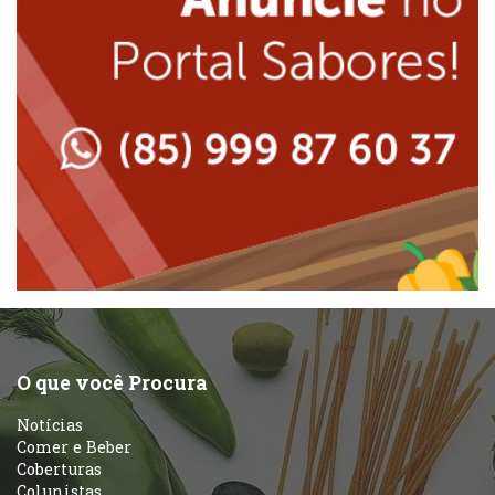
Japonesa e Oriental
Massas
Lanchonetes
Padarias e Confeitarias
Massas
Peixes e Frutos do Mar
Padarias e Confeitarias
Pizzarias
Peixes e Frutos do Mar
Portuguesa
Pizzarias
Sobremesas e sorvetes
O que você Procura
Portuguesa
Notícias
Variados
Comer e Beber
Coberturas
Self-service
Colunistas