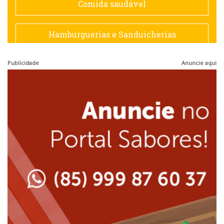
Comida saudável
Francesa
Hamburguerias e Sanduicherias
Hamburguerias e Sanduicherias
Publicidade
Anuncie aqui
Japonesa e Oriental
Internacional
Lanchonetes
Japonesa e Oriental
Massas
Lanchonetes
Padarias e Confeitarias
Massas
Peixes e Frutos do Mar
Padarias e Confeitarias
Pizzarias