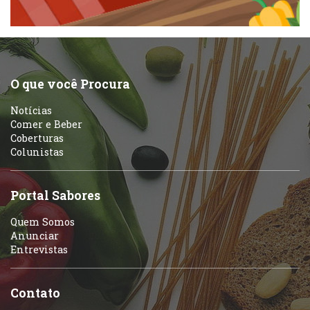
Peixes e Frutos do Mar
Portuguesa
Pizzarias
Sobremesas e sorvetes
O que você Procura
Portuguesa
Notícias
Variados
Comer e Beber
Coberturas
Self-service
Colunistas
Sobremesas e sorvetes
Portal Sabores
Quem Somos
Anunciar
Entrevistas
Contato