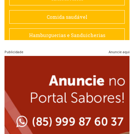
Espanhola
Comida saudável
Francesa
Hamburguerias e Sanduicherias
Hamburguerias e Sanduicherias
Publicidade
Anuncie aqui
Japonesa e Oriental
Internacional
Lanchonetes
Japonesa e Oriental
Massas
Lanchonetes
Padarias e Confeitarias
Massas
Peixes e Frutos do Mar