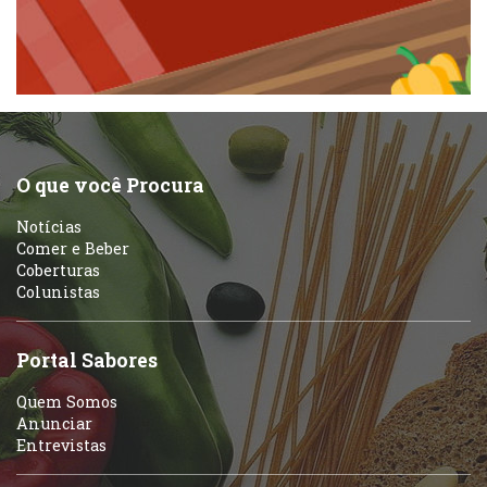
Padarias e Confeitarias
Pizzarias
Peixes e Frutos do Mar
Portuguesa
Pizzarias
Sobremesas e sorvetes
O que você Procura
Portuguesa
Notícias
Variados
Comer e Beber
Coberturas
Self-service
Colunistas
Sobremesas e sorvetes
Portal Sabores
Quem Somos
Anunciar
Entrevistas