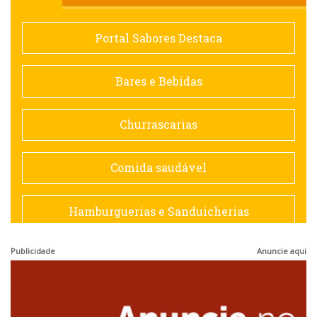
Comida saudável
Portal Sabores Destaca
Contemporânea
Bares e Bebidas
Doceria
Churrascarias
Espanhola
Comida saudável
Francesa
Hamburguerias e Sanduicherias
Hamburguerias e Sanduicherias
Publicidade
Anuncie aqui
Japonesa e Oriental
Internacional
Lanchonetes