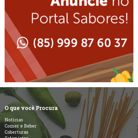
Japonesa e Oriental
Massas
Lanchonetes
Padarias e Confeitarias
Massas
Peixes e Frutos do Mar
Padarias e Confeitarias
Pizzarias
Peixes e Frutos do Mar
Portuguesa
Pizzarias
Sobremesas e sorvetes
O que você Procura
Portuguesa
Notícias
Variados
Comer e Beber
Coberturas
Self-service