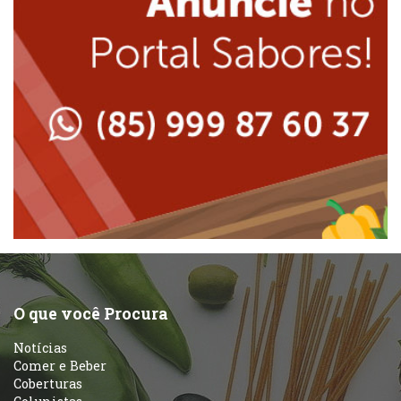
Japonesa e Oriental
Massas
Lanchonetes
Padarias e Confeitarias
Massas
Peixes e Frutos do Mar
Padarias e Confeitarias
Pizzarias
Peixes e Frutos do Mar
Portuguesa
Pizzarias
Sobremesas e sorvetes
O que você Procura
Portuguesa
Notícias
Variados
Comer e Beber
Coberturas
Self-service