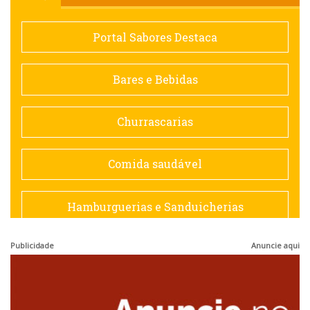
Comida saudável
Portal Sabores Destaca
Contemporânea
Bares e Bebidas
Doceria
Churrascarias
Espanhola
Comida saudável
Francesa
Hamburguerias e Sanduicherias
Hamburguerias e Sanduicherias
Publicidade
Anuncie aqui
Japonesa e Oriental
Internacional
Lanchonetes