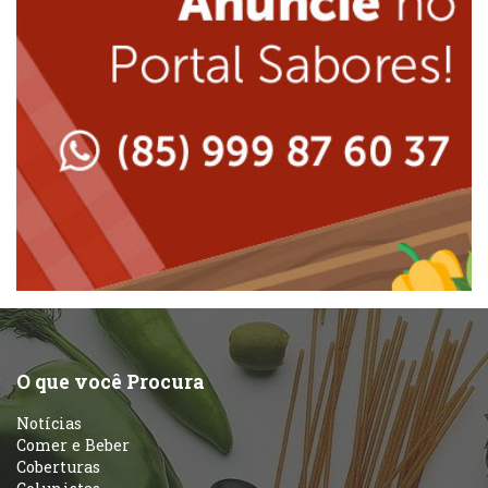
Japonesa e Oriental
Massas
Lanchonetes
Padarias e Confeitarias
Massas
Peixes e Frutos do Mar
Padarias e Confeitarias
Pizzarias
Peixes e Frutos do Mar
Portuguesa
Pizzarias
Sobremesas e sorvetes
O que você Procura
Portuguesa
Notícias
Variados
Comer e Beber
Coberturas
Self-service