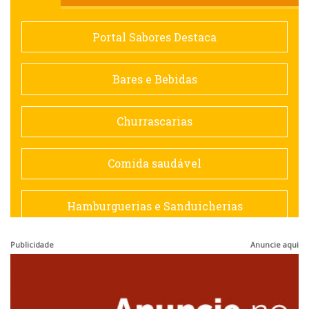
Comida saudável
Portal Sabores Destaca
Contemporânea
Bares e Bebidas
Doceria
Churrascarias
Espanhola
Comida saudável
Francesa
Hamburguerias e Sanduicherias
Hamburguerias e Sanduicherias
Publicidade
Anuncie aqui
Japonesa e Oriental
Internacional
Lanchonetes