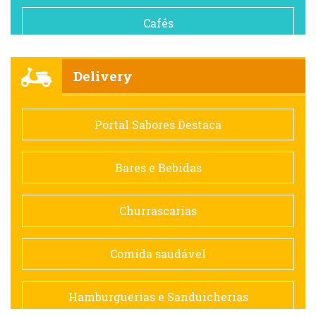
Cafés
Churrascarias
Delivery
Comida saudável
Portal Sabores Destaca
Contemporânea
Bares e Bebidas
Doceria
Churrascarias
Espanhola
Comida saudável
Francesa
Hamburguerias e Sanduicherias