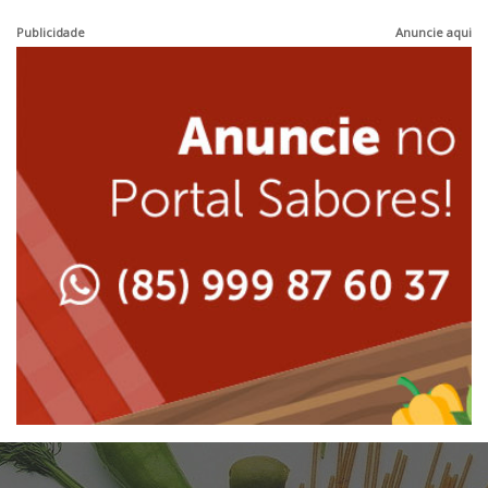
Hamburguerias e Sanduicherias
Publicidade
Anuncie aqui
Japonesa e Oriental
Internacional
Lanchonetes
Japonesa e Oriental
Massas
Lanchonetes
Padarias e Confeitarias
Massas
Peixes e Frutos do Mar
Padarias e Confeitarias
Pizzarias
Peixes e Frutos do Mar
Portuguesa
Pizzarias