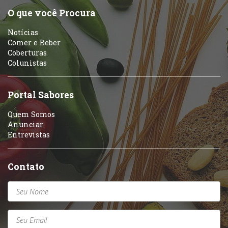
Sobremesas e sorvetes
O que você Procura
Portuguesa
Notícias
Variados
Comer e Beber
Coberturas
Self-service
Colunistas
Sobremesas e sorvetes
Portal Sabores
Quem Somos
Anunciar
Entrevistas
Contato