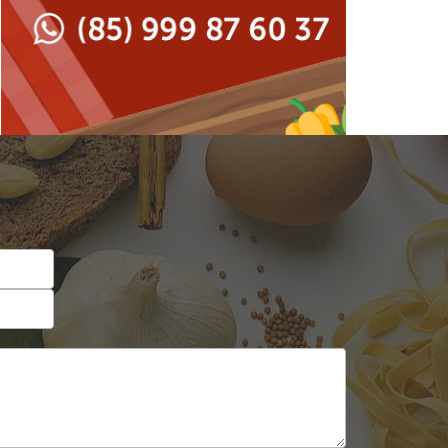
Japonesa e Oriental
Francesa
Lanchonetes
Hamburguerias e
Sanduicherias
Massas
Internacional
Padarias e Confeitarias
Japonesa e Oriental
Peixes e Frutos do Mar
Lanchonetes
Pizzarias