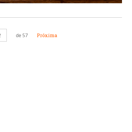
2
de 57
Próxima