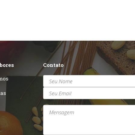
abores
Contato
mos
r
tas