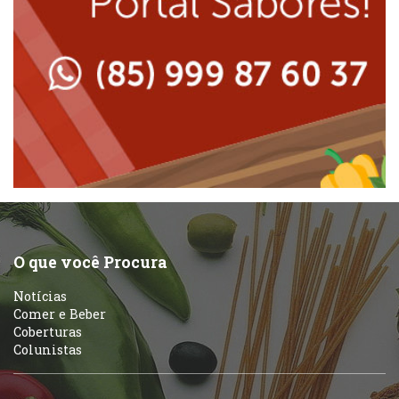
Lanchonetes
Padarias e Confeitarias
Massas
Peixes e Frutos do Mar
Padarias e Confeitarias
Pizzarias
Peixes e Frutos do Mar
Portuguesa
Pizzarias
Sobremesas e sorvetes
O que você Procura
Portuguesa
Notícias
Variados
Comer e Beber
Coberturas
Self-service
Colunistas
Sobremesas e sorvetes