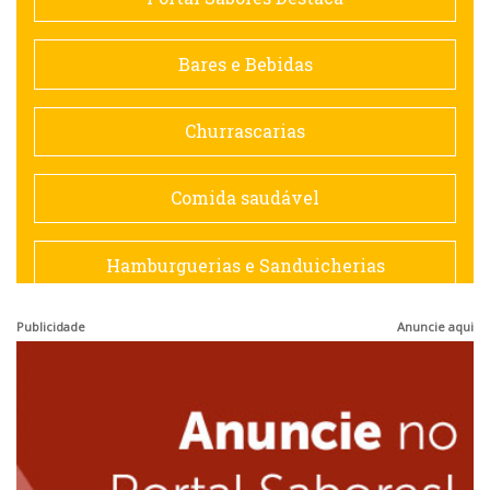
Contemporânea
Bares e Bebidas
Doceria
Churrascarias
Espanhola
Comida saudável
Francesa
Hamburguerias e Sanduicherias
Hamburguerias e Sanduicherias
Publicidade
Anuncie aqui
Japonesa e Oriental
Internacional
Lanchonetes
Japonesa e Oriental
Massas