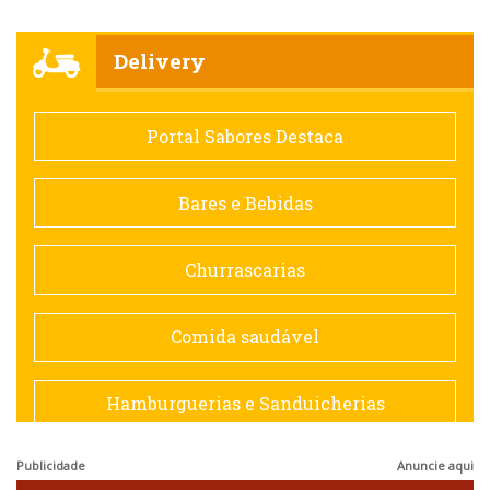
Churrascarias
Delivery
Comida saudável
Portal Sabores Destaca
Contemporânea
Bares e Bebidas
Doceria
Churrascarias
Espanhola
Comida saudável
Francesa
Hamburguerias e Sanduicherias
Hamburguerias e Sanduicherias
Publicidade
Anuncie aqui
Japonesa e Oriental