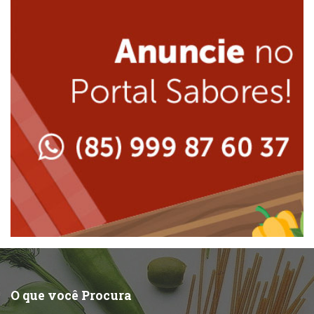
Internacional
Lanchonetes
Japonesa e Oriental
Massas
Lanchonetes
Padarias e Confeitarias
Massas
Peixes e Frutos do Mar
Padarias e Confeitarias
Pizzarias
Peixes e Frutos do Mar
Portuguesa
Pizzarias
Sobremesas e sorvetes
O que você Procura