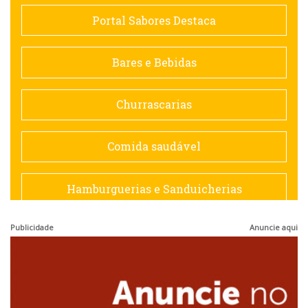
Comida saudável
Portal Sabores Destaca
Contemporânea
Bares e Bebidas
Doceria
Churrascarias
Espanhola
Comida saudável
Francesa
Hamburguerias e Sanduicherias
Hamburguerias e Sanduicherias
Publicidade
Anuncie aqui
Japonesa e Oriental
Internacional
Lanchonetes
Japonesa e Oriental