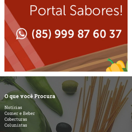
Massas
Lanchonetes
Padarias e Confeitarias
Massas
Peixes e Frutos do Mar
Padarias e Confeitarias
Pizzarias
Peixes e Frutos do Mar
Portuguesa
Pizzarias
Sobremesas e sorvetes
O que você Procura
Portuguesa
Notícias
Variados
Comer e Beber
Coberturas
Self-service
Colunistas