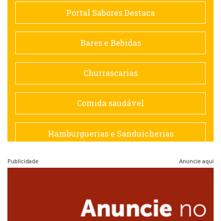
Comida saudável
Portal Sabores Destaca
Contemporânea
Bares e Bebidas
Doceria
Churrascarias
Espanhola
Comida saudável
Francesa
Hamburguerias e Sanduicherias
Hamburguerias e Sanduicherias
Publicidade
Anuncie aqui
Japonesa e Oriental
Internacional
Lanchonetes
Japonesa e Oriental