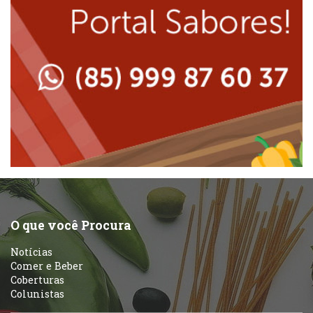
Massas
Lanchonetes
Padarias e Confeitarias
Massas
Peixes e Frutos do Mar
Padarias e Confeitarias
Pizzarias
Peixes e Frutos do Mar
Portuguesa
Pizzarias
Sobremesas e sorvetes
O que você Procura
Portuguesa
Notícias
Variados
Comer e Beber
Coberturas
Self-service
Colunistas