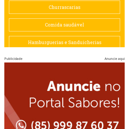
Doceria
Churrascarias
Espanhola
Comida saudável
Francesa
Hamburguerias e Sanduicherias
Hamburguerias e Sanduicherias
Publicidade
Anuncie aqui
Japonesa e Oriental
Internacional
Lanchonetes
Japonesa e Oriental
Massas
Lanchonetes
Padarias e Confeitarias
Massas