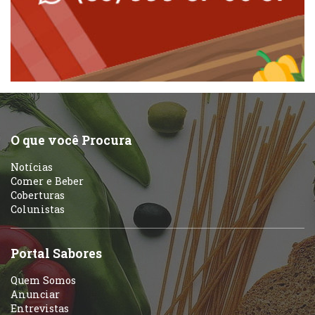
Peixes e Frutos do Mar
Padarias e Confeitarias
Pizzarias
Peixes e Frutos do Mar
Portuguesa
Pizzarias
Sobremesas e sorvetes
O que você Procura
Portuguesa
Notícias
Variados
Comer e Beber
Coberturas
Self-service
Colunistas
Sobremesas e sorvetes
Portal Sabores
Quem Somos
Anunciar
Entrevistas