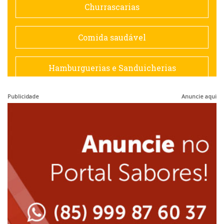
Churrascarias
Espanhola
Comida saudável
Francesa
Hamburguerias e Sanduicherias
Hamburguerias e Sanduicherias
Publicidade
Anuncie aqui
Japonesa e Oriental
Internacional
Lanchonetes
Japonesa e Oriental
Massas
Lanchonetes
Padarias e Confeitarias
Massas
Peixes e Frutos do Mar