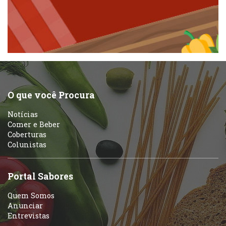
Padarias e Confeitarias
Pizzarias
Peixes e Frutos do Mar
Portuguesa
Pizzarias
Sobremesas e sorvetes
O que você Procura
Portuguesa
Notícias
Variados
Comer e Beber
Coberturas
Self-service
Colunistas
Sobremesas e sorvetes
Portal Sabores
Quem Somos
Anunciar
Entrevistas