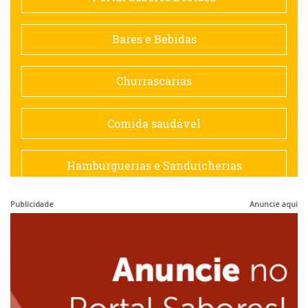
Contemporânea
Bares e Bebidas
Doceria
Churrascarias
Espanhola
Comida saudável
Francesa
Hamburguerias e Sanduicherias
Hamburguerias e Sanduicherias
Publicidade
Anuncie aqui
Japonesa e Oriental
Internacional
Lanchonetes
Japonesa e Oriental
Massas