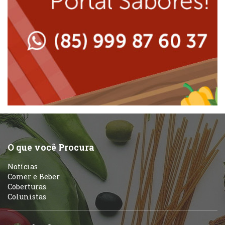
Lanchonetes
Padarias e Confeitarias
Massas
Peixes e Frutos do Mar
Padarias e Confeitarias
Pizzarias
Peixes e Frutos do Mar
Portuguesa
Pizzarias
Sobremesas e sorvetes
O que você Procura
Portuguesa
Notícias
Variados
Comer e Beber
Coberturas
Self-service
Colunistas
Sobremesas e sorvetes