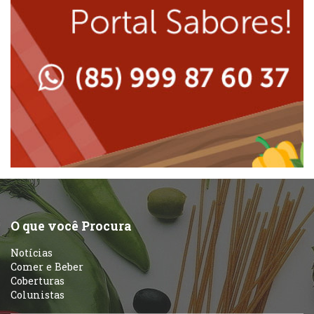
Massas
Lanchonetes
Padarias e Confeitarias
Massas
Peixes e Frutos do Mar
Padarias e Confeitarias
Pizzarias
Peixes e Frutos do Mar
Portuguesa
Pizzarias
Sobremesas e sorvetes
O que você Procura
Portuguesa
Notícias
Variados
Comer e Beber
Coberturas
Self-service
Colunistas