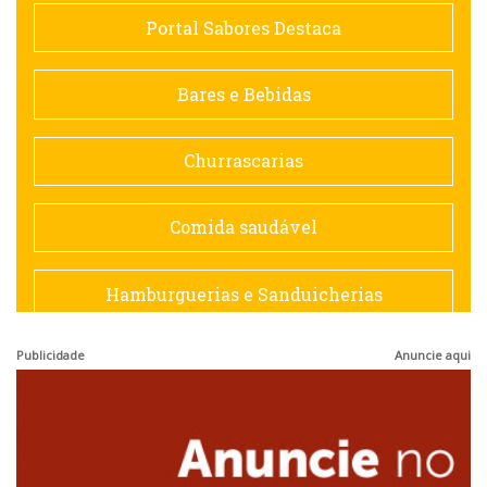
Comida saudável
Portal Sabores Destaca
Contemporânea
Bares e Bebidas
Doceria
Churrascarias
Espanhola
Comida saudável
Francesa
Hamburguerias e Sanduicherias
Hamburguerias e Sanduicherias
Publicidade
Anuncie aqui
Japonesa e Oriental
Internacional
Lanchonetes
Japonesa e Oriental