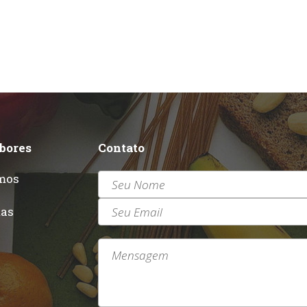
abores
Contato
mos
r
tas