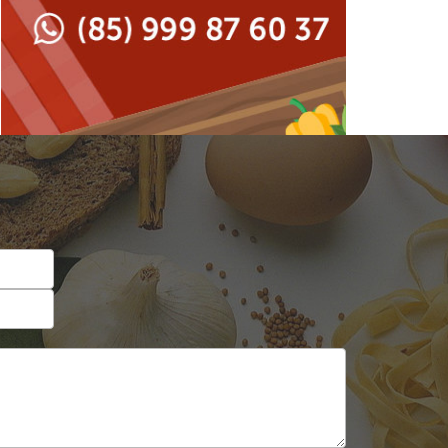
Japonesa e Oriental
Francesa
Lanchonetes
Hamburguerias e
Sanduicherias
Massas
Internacional
Padarias e Confeitarias
Japonesa e Oriental
Peixes e Frutos do Mar
Lanchonetes
Pizzarias