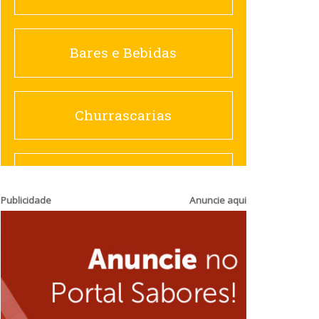
Churrascarias
Bares e Bebidas
Comida saudável
Churrascarias
Contemporânea
Comida saudável
Publicidade
Anuncie aqui
Doceria
Hamburguerias e
Sanduicherias
Espanhola