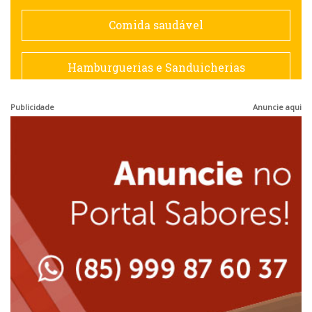
Espanhola
Comida saudável
Francesa
Hamburguerias e Sanduicherias
Hamburguerias e Sanduicherias
Publicidade
Anuncie aqui
Japonesa e Oriental
Internacional
Lanchonetes
Japonesa e Oriental
Massas
Lanchonetes
Padarias e Confeitarias
Massas
Peixes e Frutos do Mar
Padarias e Confeitarias