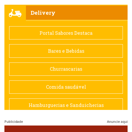
Churrascarias
Delivery
Comida saudável
Portal Sabores Destaca
Contemporânea
Bares e Bebidas
Doceria
Churrascarias
Espanhola
Comida saudável
Francesa
Hamburguerias e Sanduicherias
Hamburguerias e Sanduicherias
Publicidade
Anuncie aqui
Japonesa e Oriental