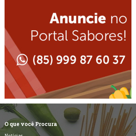
Internacional
Lanchonetes
Japonesa e Oriental
Massas
Lanchonetes
Padarias e Confeitarias
Massas
Peixes e Frutos do Mar
Padarias e Confeitarias
Pizzarias
Peixes e Frutos do Mar
Portuguesa
Pizzarias
Sobremesas e sorvetes
O que você Procura
Portuguesa
Notícias