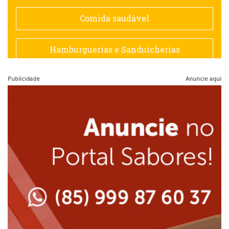
Espanhola
Comida saudável
Francesa
Hamburguerias e Sanduicherias
Hamburguerias e Sanduicherias
Publicidade
Anuncie aqui
Japonesa e Oriental
Internacional
Lanchonetes
Japonesa e Oriental
Massas
Lanchonetes
Padarias e Confeitarias
Massas
Peixes e Frutos do Mar
Padarias e Confeitarias