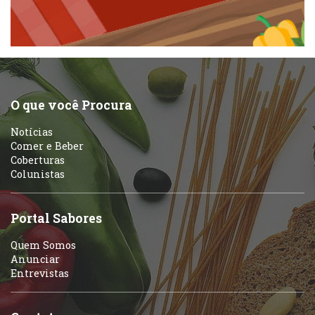
Pizzarias
Peixes e Frutos do Mar
Portuguesa
Pizzarias
Sobremesas e sorvetes
O que você Procura
Portuguesa
Notícias
Variados
Comer e Beber
Coberturas
Self-service
Colunistas
Sobremesas e sorvetes
Portal Sabores
Quem Somos
Anunciar
Entrevistas