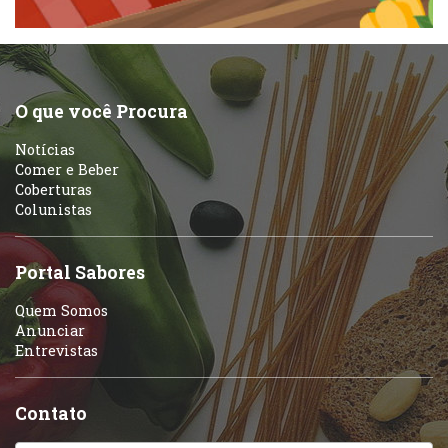
Peixes e Frutos do Mar
Portuguesa
Pizzarias
Sobremesas e sorvetes
O que você Procura
Portuguesa
Notícias
Variados
Comer e Beber
Coberturas
Self-service
Colunistas
Sobremesas e sorvetes
Portal Sabores
Quem Somos
Anunciar
Entrevistas
Contato