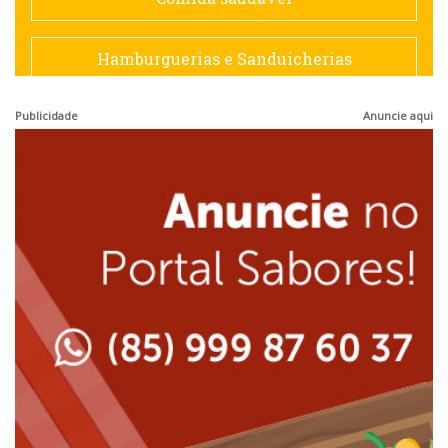
Francesa
Hamburguerias e Sanduicherias
Hamburguerias e Sanduicherias
Publicidade
Anuncie aqui
Japonesa e Oriental
Internacional
Lanchonetes
Japonesa e Oriental
Massas
Lanchonetes
Padarias e Confeitarias
Massas
Peixes e Frutos do Mar
Padarias e Confeitarias
Pizzarias