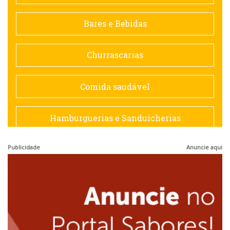
Contemporânea
Bares e Bebidas
Doceria
Churrascarias
Espanhola
Comida saudável
Francesa
Hamburguerias e Sanduicherias
Hamburguerias e Sanduicherias
Publicidade
Anuncie aqui
Japonesa e Oriental
Internacional
Lanchonetes
Japonesa e Oriental
Massas