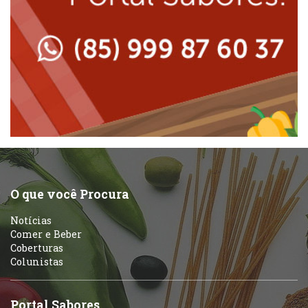
Lanchonetes
Padarias e Confeitarias
Massas
Peixes e Frutos do Mar
Padarias e Confeitarias
Pizzarias
Peixes e Frutos do Mar
Portuguesa
Pizzarias
Sobremesas e sorvetes
O que você Procura
Portuguesa
Notícias
Variados
Comer e Beber
Coberturas
Self-service
Colunistas
Sobremesas e sorvetes
Portal Sabores