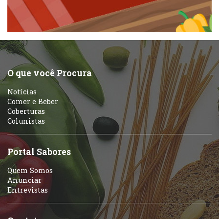
Pizzarias
Peixes e Frutos do Mar
Portuguesa
Pizzarias
Sobremesas e sorvetes
O que você Procura
Portuguesa
Notícias
Variados
Comer e Beber
Coberturas
Self-service
Colunistas
Sobremesas e sorvetes
Portal Sabores
Quem Somos
Anunciar
Entrevistas