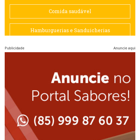
Espanhola
Comida saudável
Francesa
Hamburguerias e Sanduicherias
Hamburguerias e Sanduicherias
Publicidade
Anuncie aqui
Japonesa e Oriental
Internacional
Lanchonetes
Japonesa e Oriental
Massas
Lanchonetes
Padarias e Confeitarias
Massas
Peixes e Frutos do Mar
Padarias e Confeitarias