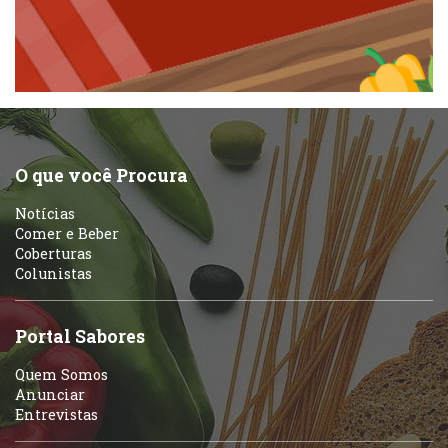
Padarias e Confeitarias
Pizzarias
Peixes e Frutos do Mar
Portuguesa
Pizzarias
Sobremesas e sorvetes
O que você Procura
Portuguesa
Notícias
Variados
Comer e Beber
Coberturas
Self-service
Colunistas
Sobremesas e sorvetes
Portal Sabores
Quem Somos
Anunciar
Entrevistas