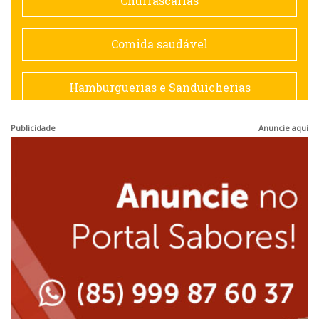
Churrascarias
Espanhola
Comida saudável
Francesa
Hamburguerias e Sanduicherias
Hamburguerias e Sanduicherias
Publicidade
Anuncie aqui
Japonesa e Oriental
Internacional
Lanchonetes
Japonesa e Oriental
Massas
Lanchonetes
Padarias e Confeitarias
Massas
Peixes e Frutos do Mar