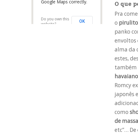
Google Maps correctly.
O que p
Pra come
Do you own this
OK
o
pirulit
website?
panko co
envoltos
alma da 
estes, de
também a
havaiano
Romcy exp
japonês e
adiciona
como
sh
de
mass
etc”… De 