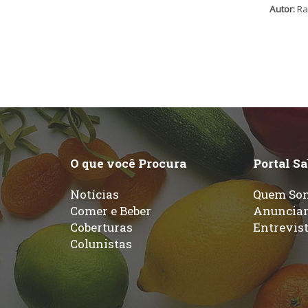
Autor:
Ra
O que você Procura
Portal S
Notícias
Quem So
Comer e Beber
Anuncia
Coberturas
Entrevis
Colunistas