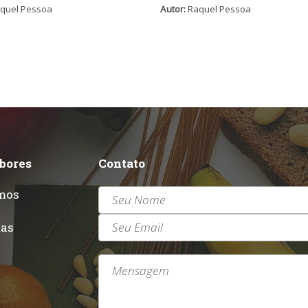
quel Pessoa
Autor:
Raquel Pessoa
abores
Contato
mos
r
tas