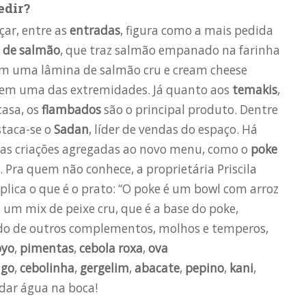
edir?
çar, entre as
entradas
, figura como a mais pedida
o de salmão
, que traz salmão empanado na farinha
m uma lâmina de salmão cru e cream cheese
 em uma das extremidades. Já quanto aos
temakis
,
casa, os
flambados
são o principal produto. Dentre
staca-se o
Sadan
, líder de vendas do espaço. Há
s criações agregadas ao novo menu, como o
poke
. Pra quem não conhece, a proprietária Priscila
lica o que é o prato: “O poke é um bowl com arroz
 um mix de peixe cru, que é a base do poke,
do de outros complementos, molhos e temperos,
oyo
,
pimentas
,
cebola roxa
,
ova
ago
,
cebolinha
,
gergelim
,
abacate
,
pepino
,
kani
,
dar água na boca!