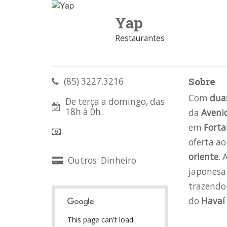
Yap
Restaurantes
Sobre
(85) 3227.3216
Com
dua
De terça a domingo, das
18h à 0h.
da
Aveni
em
Forta
oferta a
oriente
. 
Outros: Dinheiro
japonesa 
trazendo
do
Havaí
This page can't load