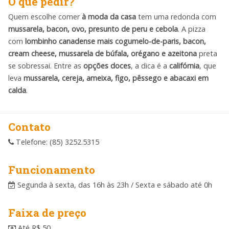
O que pedir?
Quem escolhe comer
à moda da casa
tem uma redonda com
mussarela, bacon, ovo, presunto de peru e cebola
. A pizza
com
lombinho canadense mais cogumelo-de-paris, bacon,
cream cheese, mussarela de búfala, orégano e azeitona
preta
se sobressai. Entre as
opções doces
, a dica é a
califórnia
, que
leva
mussarela, cereja, ameixa, figo, pêssego e abacaxi em
calda
.
Contato
Telefone: (85) 3252.5315
Funcionamento
Segunda à sexta, das 16h às 23h / Sexta e sábado até 0h
Faixa de preço
Até R$ 50