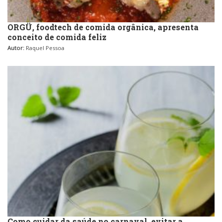
Pizzarias
Sobremesas e sorvetes
ORGÜ, foodtech de comida orgânica, apresenta
conceito de comida feliz
Portuguesa
Autor:
Raquel Pessoa
Variados
Self-service
Sobremesas e sorvetes
Como cuidar da saúde no carnaval, evitar a