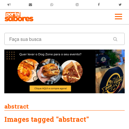
abstract
Images tagged "abstract"