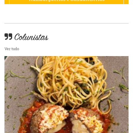
Hamburguerias e Sanduicherias
Japonesa e Oriental
Internacional
Lanchonetes
Colunistas
Japonesa e Oriental
Ver tudo
Massas
Lanchonetes
Padarias e Confeitarias
Massas
Peixes e Frutos do Mar
Padarias e Confeitarias
Pizzarias
Peixes e Frutos do Mar
Portuguesa