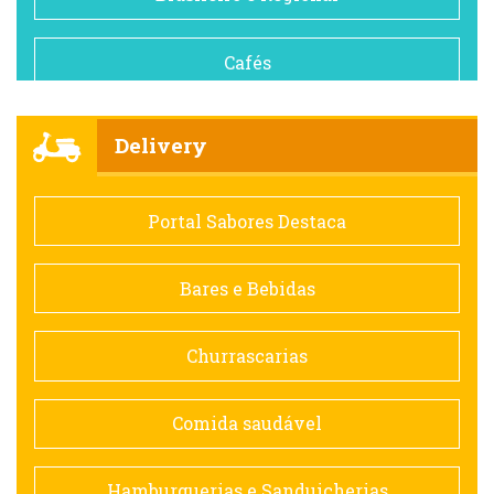
Cafés
Churrascarias
Delivery
Comida saudável
Portal Sabores Destaca
Contemporânea
Bares e Bebidas
Doceria
Churrascarias
Espanhola
Comida saudável
Francesa
Hamburguerias e Sanduicherias