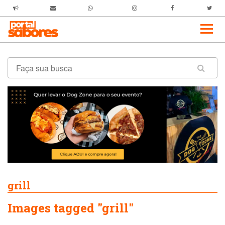
grill
Images tagged "grill"