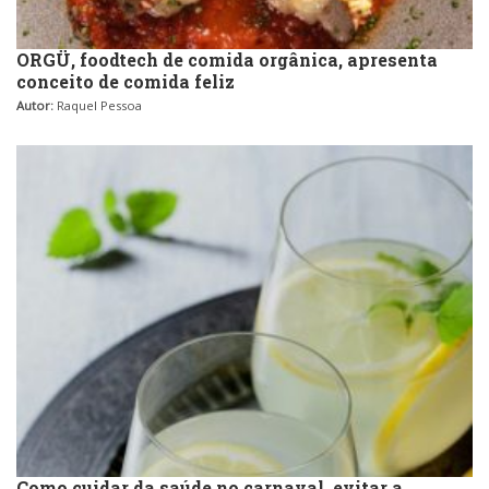
Pizzarias
Sobremesas e sorvetes
ORGÜ, foodtech de comida orgânica, apresenta
conceito de comida feliz
Portuguesa
Autor:
Raquel Pessoa
Variados
Self-service
Sobremesas e sorvetes
Como cuidar da saúde no carnaval, evitar a