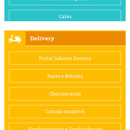
Cafés
Churrascarias
Delivery
Comida saudável
Portal Sabores Destaca
Contemporânea
Bares e Bebidas
Doceria
Churrascarias
Espanhola
Comida saudável
Francesa
Hamburguerias e Sanduicherias