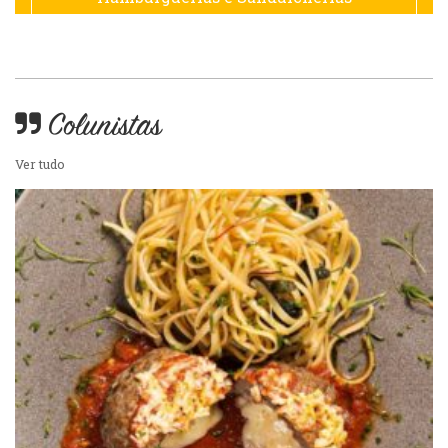
Hamburguerias e Sanduicherias
Japonesa e Oriental
Internacional
Lanchonetes
Colunistas
Japonesa e Oriental
Ver tudo
Massas
Lanchonetes
Padarias e Confeitarias
Massas
Peixes e Frutos do Mar
Padarias e Confeitarias
Pizzarias
Peixes e Frutos do Mar
Portuguesa