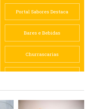
Portal Sabores Destaca
Churrascarias
Bares e Bebidas
Comida saudável
Churrascarias
Contemporânea
Comida saudável
Doceria
Hamburguerias e
Sanduicherias
Espanhola