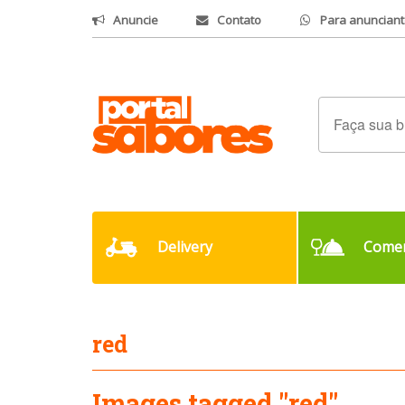
Anuncie
Contato
Para anunciant
Delivery
Comer
red
Images tagged "red"