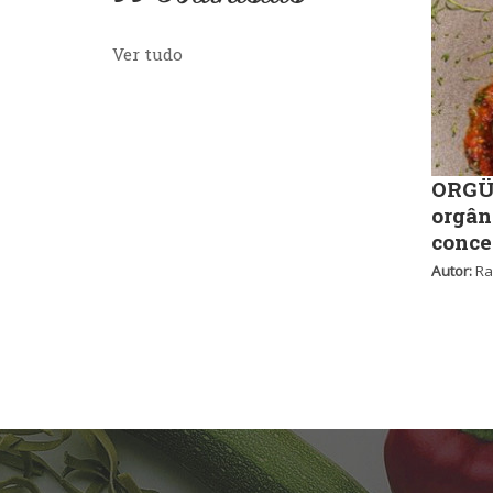
Ver tudo
ORGÜ,
orgân
conce
Autor:
Ra