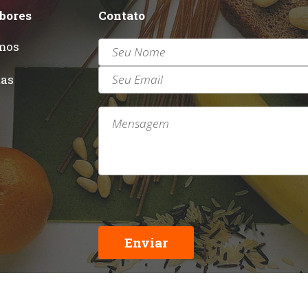
abores
Contato
mos
r
tas
Enviar