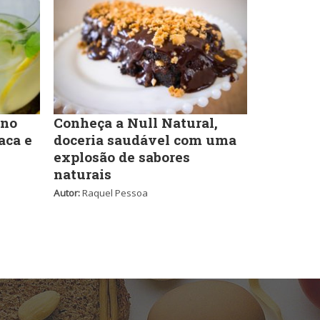
Japonesa e Oriental
Francesa
Lanchonetes
Hamburguerias e
 no
Conheça a Null Natural,
Sanduicherias
aca e
doceria saudável com uma
explosão de sabores
Massas
naturais
Autor:
Raquel Pessoa
Internacional
Padarias e Confeitarias
Japonesa e Oriental
Peixes e Frutos do Mar