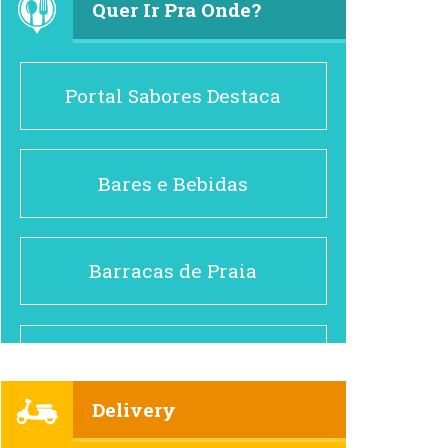
Quer Ir Pra Onde?
Portal Sabores Destaca
Bares e Bebidas
Barracas de Praia
Brasileiro e Regional
Delivery
Cafés