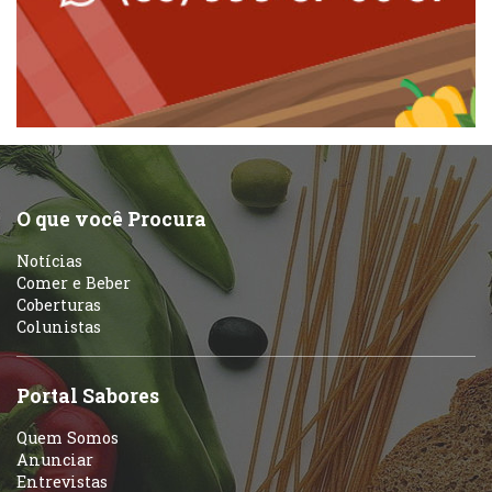
Peixes e Frutos do Mar
Padarias e Confeitarias
Pizzarias
Peixes e Frutos do Mar
Portuguesa
Pizzarias
Sobremesas e sorvetes
O que você Procura
Portuguesa
Notícias
Variados
Comer e Beber
Coberturas
Self-service
Colunistas
Sobremesas e sorvetes
Portal Sabores
Quem Somos
Anunciar
Entrevistas