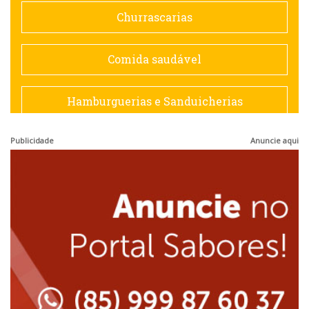
Doceria
Churrascarias
Espanhola
Comida saudável
Francesa
Hamburguerias e Sanduicherias
Hamburguerias e Sanduicherias
Publicidade
Anuncie aqui
Japonesa e Oriental
Internacional
Lanchonetes
Japonesa e Oriental
Massas
Lanchonetes
Padarias e Confeitarias
Massas