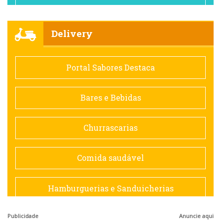
Churrascarias
Delivery
Comida saudável
Portal Sabores Destaca
Contemporânea
Bares e Bebidas
Doceria
Churrascarias
Espanhola
Comida saudável
Francesa
Hamburguerias e Sanduicherias
Hamburguerias e Sanduicherias
Publicidade
Anuncie aqui
Japonesa e Oriental