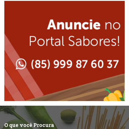
Internacional
Lanchonetes
Japonesa e Oriental
Massas
Lanchonetes
Padarias e Confeitarias
Massas
Peixes e Frutos do Mar
Padarias e Confeitarias
Pizzarias
Peixes e Frutos do Mar
Portuguesa
Pizzarias
Sobremesas e sorvetes
O que você Procura