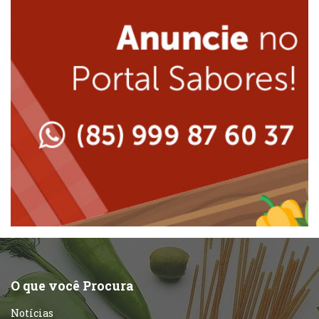
Internacional
Lanchonetes
Japonesa e Oriental
Massas
Lanchonetes
Padarias e Confeitarias
Massas
Peixes e Frutos do Mar
Padarias e Confeitarias
Pizzarias
Peixes e Frutos do Mar
Portuguesa
Pizzarias
Sobremesas e sorvetes
O que você Procura
Portuguesa
Notícias