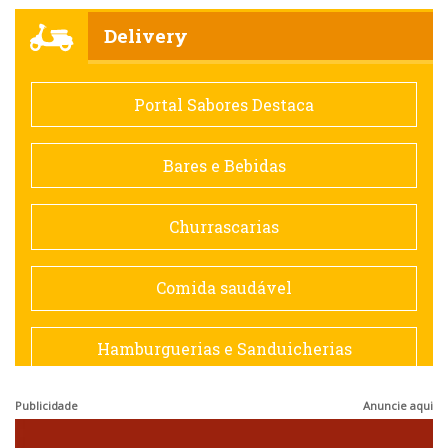
Churrascarias
Delivery
Comida saudável
Portal Sabores Destaca
Contemporânea
Bares e Bebidas
Doceria
Churrascarias
Espanhola
Comida saudável
Francesa
Hamburguerias e Sanduicherias
Hamburguerias e Sanduicherias
Publicidade
Anuncie aqui
Japonesa e Oriental