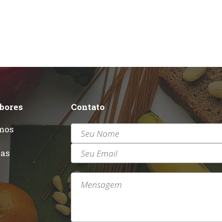
abores
Contato
mos
r
tas