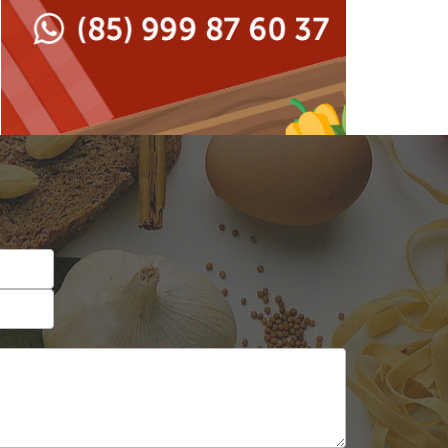
Japonesa e Oriental
Francesa
Lanchonetes
Hamburguerias e
Sanduicherias
Massas
Internacional
Padarias e Confeitarias
Japonesa e Oriental
Peixes e Frutos do Mar
Lanchonetes
Pizzarias