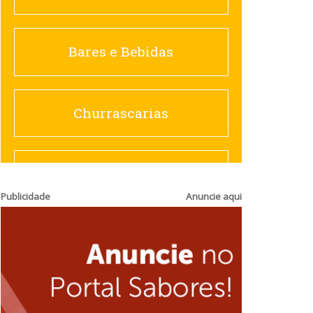
Churrascarias
Bares e Bebidas
Comida saudável
Churrascarias
Contemporânea
Comida saudável
Publicidade
Anuncie aqui
Doceria
Hamburguerias e
Sanduicherias
Espanhola