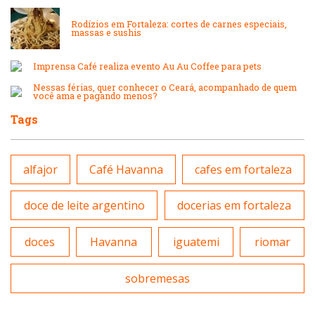
Lanchonetes
Rodízios em Fortaleza: cortes de carnes especiais,
Padarias e Confeitarias
massas e sushis
Massas
Imprensa Café realiza evento Au Au Coffee para pets
Peixes e Frutos do Mar
Nessas férias, quer conhecer o Ceará, acompanhado de quem
você ama e pagando menos?
Padarias e Confeitarias
Pizzarias
Tags
Peixes e Frutos do Mar
Portuguesa
alfajor
Café Havanna
cafes em fortaleza
Pizzarias
Sobremesas e sorvetes
doce de leite argentino
docerias em fortaleza
Portuguesa
doces
Havanna
iguatemi
riomar
Variados
Self-service
sobremesas