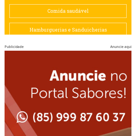
Espanhola
Comida saudável
Francesa
Hamburguerias e Sanduicherias
Hamburguerias e Sanduicherias
Publicidade
Anuncie aqui
Japonesa e Oriental
Internacional
Lanchonetes
Japonesa e Oriental
Massas
Lanchonetes
Padarias e Confeitarias
Massas
Peixes e Frutos do Mar
Padarias e Confeitarias