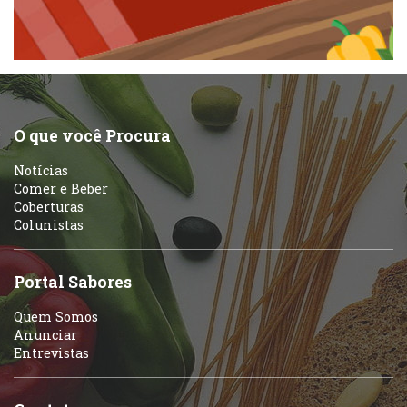
Pizzarias
Peixes e Frutos do Mar
Portuguesa
Pizzarias
Sobremesas e sorvetes
O que você Procura
Portuguesa
Notícias
Variados
Comer e Beber
Coberturas
Self-service
Colunistas
Sobremesas e sorvetes
Portal Sabores
Quem Somos
Anunciar
Entrevistas