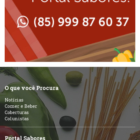
Lanchonetes
Padarias e Confeitarias
Massas
Peixes e Frutos do Mar
Padarias e Confeitarias
Pizzarias
Peixes e Frutos do Mar
Portuguesa
Pizzarias
Sobremesas e sorvetes
O que você Procura
Portuguesa
Notícias
Variados
Comer e Beber
Coberturas
Self-service
Colunistas
Sobremesas e sorvetes
Portal Sabores