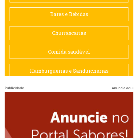
Contemporânea
Bares e Bebidas
Doceria
Churrascarias
Espanhola
Comida saudável
Francesa
Hamburguerias e Sanduicherias
Hamburguerias e Sanduicherias
Publicidade
Anuncie aqui
Japonesa e Oriental
Internacional
Lanchonetes
Japonesa e Oriental
Massas