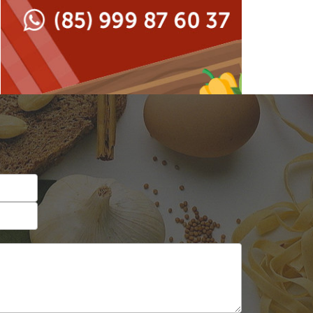
Japonesa e Oriental
Francesa
Lanchonetes
Hamburguerias e
Sanduicherias
Massas
Internacional
Padarias e Confeitarias
Japonesa e Oriental
Peixes e Frutos do Mar
Lanchonetes
Pizzarias