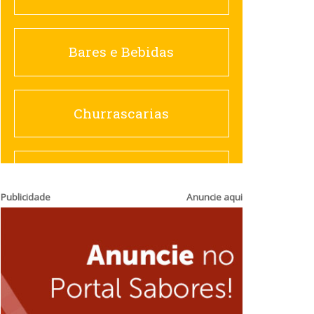
Churrascarias
Bares e Bebidas
Comida saudável
Churrascarias
Contemporânea
Comida saudável
Publicidade
Anuncie aqui
Doceria
Hamburguerias e
Sanduicherias
Espanhola