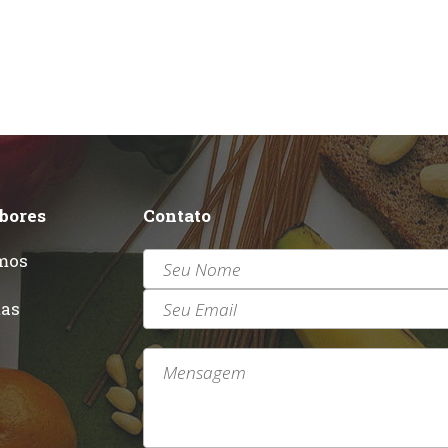
abores
Contato
mos
r
tas