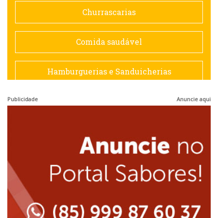
Doceria
Churrascarias
Espanhola
Comida saudável
Francesa
Hamburguerias e Sanduicherias
Hamburguerias e Sanduicherias
Publicidade
Anuncie aqui
Japonesa e Oriental
Internacional
Lanchonetes
Japonesa e Oriental
Massas
Lanchonetes
Padarias e Confeitarias
Massas