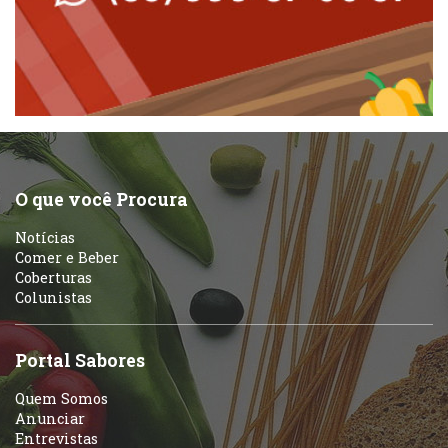
Peixes e Frutos do Mar
Padarias e Confeitarias
Pizzarias
Peixes e Frutos do Mar
Portuguesa
Pizzarias
Sobremesas e sorvetes
O que você Procura
Portuguesa
Notícias
Variados
Comer e Beber
Coberturas
Self-service
Colunistas
Sobremesas e sorvetes
Portal Sabores
Quem Somos
Anunciar
Entrevistas