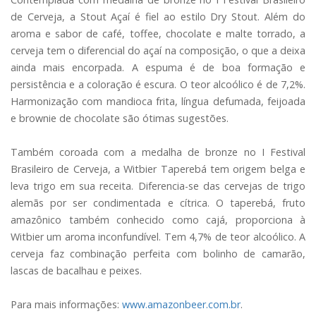
de Cerveja, a Stout Açaí é fiel ao estilo Dry Stout. Além do
aroma e sabor de café, toffee, chocolate e malte torrado, a
cerveja tem o diferencial do açaí na composição, o que a deixa
ainda mais encorpada. A espuma é de boa formação e
persistência e a coloração é escura. O teor alcoólico é de 7,2%.
Harmonização com mandioca frita, língua defumada, feijoada
e brownie de chocolate são ótimas sugestões.
Também coroada com a medalha de bronze no I Festival
Brasileiro de Cerveja, a Witbier Taperebá tem origem belga e
leva trigo em sua receita. Diferencia-se das cervejas de trigo
alemãs por ser condimentada e cítrica. O taperebá, fruto
amazônico também conhecido como cajá, proporciona à
Witbier um aroma inconfundível. Tem 4,7% de teor alcoólico. A
cerveja faz combinação perfeita com bolinho de camarão,
lascas de bacalhau e peixes.
Para mais informações:
www.amazonbeer.com.br
.