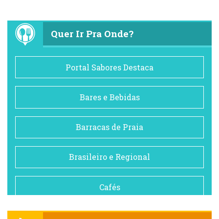
Quer Ir Pra Onde?
Portal Sabores Destaca
Bares e Bebidas
Barracas de Praia
Brasileiro e Regional
Cafés
Churrascarias