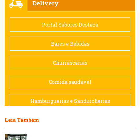
Delivery
Comida saudável
Portal Sabores Destaca
Contemporânea
Bares e Bebidas
Doceria
Churrascarias
Espanhola
Comida saudável
Francesa
Hamburguerias e Sanduicherias
Hamburguerias e Sanduicherias
Leia Também
Japonesa e Oriental
Internacional
Lanchonetes