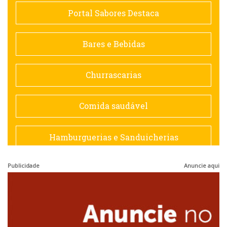
Comida saudável
Portal Sabores Destaca
Contemporânea
Bares e Bebidas
Doceria
Churrascarias
Espanhola
Comida saudável
Francesa
Hamburguerias e Sanduicherias
Hamburguerias e Sanduicherias
Publicidade
Anuncie aqui
Japonesa e Oriental
Internacional
Lanchonetes
Japonesa e Oriental