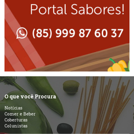
Massas
Lanchonetes
Padarias e Confeitarias
Massas
Peixes e Frutos do Mar
Padarias e Confeitarias
Pizzarias
Peixes e Frutos do Mar
Portuguesa
Pizzarias
Sobremesas e sorvetes
O que você Procura
Portuguesa
Notícias
Variados
Comer e Beber
Coberturas
Self-service
Colunistas