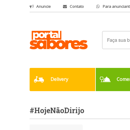
Anuncie
Contato
Para anunciant
Delivery
Comer
#HojeNãoDirijo