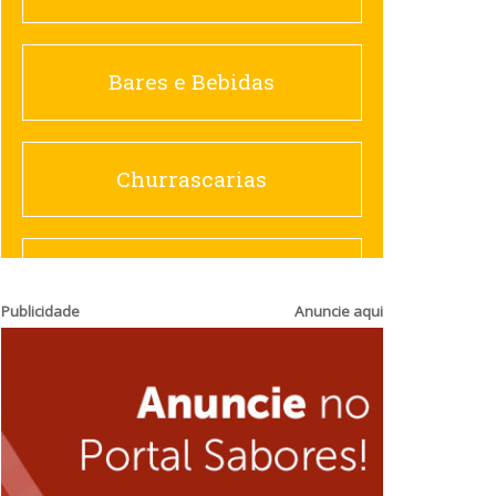
Churrascarias
Bares e Bebidas
Comida saudável
Churrascarias
Contemporânea
Comida saudável
Publicidade
Anuncie aqui
Doceria
Hamburguerias e
Sanduicherias
Espanhola