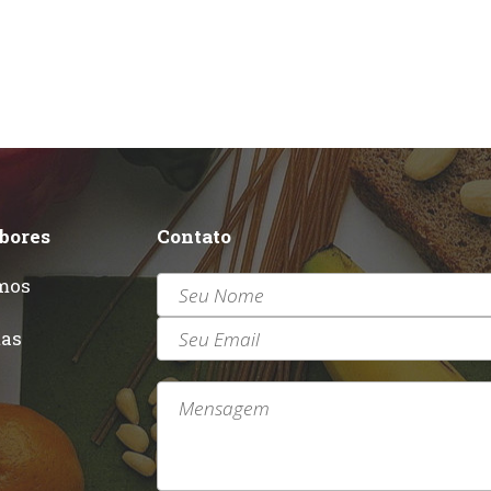
abores
Contato
mos
r
tas