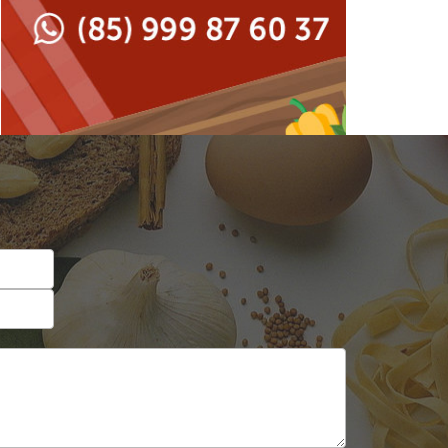
Japonesa e Oriental
Francesa
Lanchonetes
Hamburguerias e
Sanduicherias
Massas
Internacional
Padarias e Confeitarias
Japonesa e Oriental
Peixes e Frutos do Mar
Lanchonetes
Pizzarias