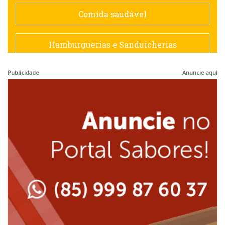
Espanhola
Comida saudável
Francesa
Hamburguerias e Sanduicherias
Hamburguerias e Sanduicherias
Publicidade
Anuncie aqui
Japonesa e Oriental
Internacional
Lanchonetes
Japonesa e Oriental
Massas
Lanchonetes
Padarias e Confeitarias
Massas
Peixes e Frutos do Mar
Padarias e Confeitarias