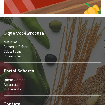
Pizzarias
Peixes e Frutos do Mar
Portuguesa
Pizzarias
Sobremesas e sorvetes
O que você Procura
Portuguesa
Notícias
Variados
Comer e Beber
Coberturas
Self-service
Colunistas
Sobremesas e sorvetes
Portal Sabores
Quem Somos
Anunciar
Entrevistas
Contato