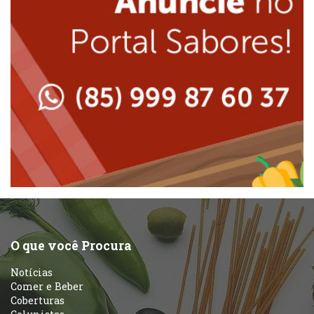
Japonesa e Oriental
Massas
Lanchonetes
Padarias e Confeitarias
Massas
Peixes e Frutos do Mar
Padarias e Confeitarias
Pizzarias
Peixes e Frutos do Mar
Portuguesa
Pizzarias
Sobremesas e sorvetes
O que você Procura
Portuguesa
Notícias
Variados
Comer e Beber
Coberturas
Self-service