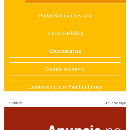
Comida saudável
Portal Sabores Destaca
Contemporânea
Bares e Bebidas
Doceria
Churrascarias
Espanhola
Comida saudável
Francesa
Hamburguerias e Sanduicherias
Hamburguerias e Sanduicherias
Publicidade
Anuncie aqui
Japonesa e Oriental
Internacional
Lanchonetes