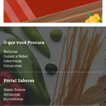
Padarias e Confeitarias
Pizzarias
Peixes e Frutos do Mar
Portuguesa
Pizzarias
Sobremesas e sorvetes
O que você Procura
Portuguesa
Notícias
Variados
Comer e Beber
Coberturas
Self-service
Colunistas
Sobremesas e sorvetes
Portal Sabores
Quem Somos
Anunciar
Entrevistas