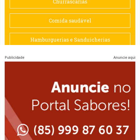
Churrascarias
Espanhola
Comida saudável
Francesa
Hamburguerias e Sanduicherias
Hamburguerias e Sanduicherias
Publicidade
Anuncie aqui
Japonesa e Oriental
Internacional
Lanchonetes
Japonesa e Oriental
Massas
Lanchonetes
Padarias e Confeitarias
Massas
Peixes e Frutos do Mar